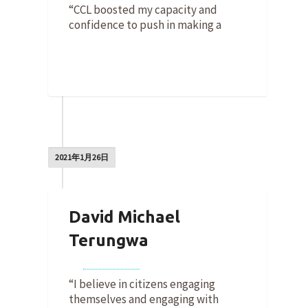
“CCL boosted my capacity and
confidence to push in making a
0
2021年1月26日
David Michael
Terungwa
By
Jess Wilber
on
2021年1月26日
“I believe in citizens engaging
themselves and engaging with