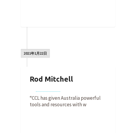
0
2021年1月22日
Rod Mitchell
By
Jess Wilber
on
2021年1月22日
“CCL has given Australia powerful
tools and resources with w
0