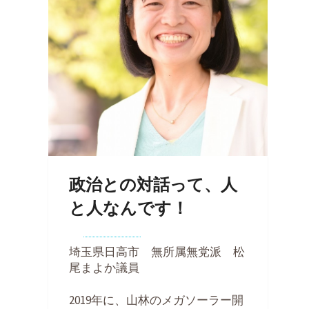
政治との対話って、人
と人なんです！
By
Kohei Noda
on
2022年3月31日
埼玉県日高市 無所属無党派 松
尾まよか議員
2019年に、山林のメガソーラー開