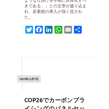
ような仕掛けを早期に具体化すべ
きである。」との文章が盛り込ま
れ、炭素税の導入が強く促され
た。
Twitter
Facebook
LinkedIn
WhatsApp
Email
共
有
0
2021年11月7日
COP26でカーボンプラ
イシングのパネルセッ