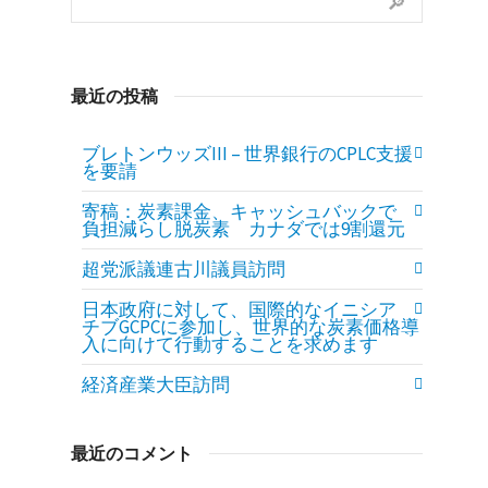
最近の投稿
ブレトンウッズIII – 世界銀行のCPLC支援
を要請
寄稿：炭素課金、キャッシュバックで
負担減らし脱炭素 カナダでは9割還元
超党派議連古川議員訪問
日本政府に対して、国際的なイニシア
チブGCPCに参加し、世界的な炭素価格導
入に向けて行動することを求めます
経済産業大臣訪問
最近のコメント