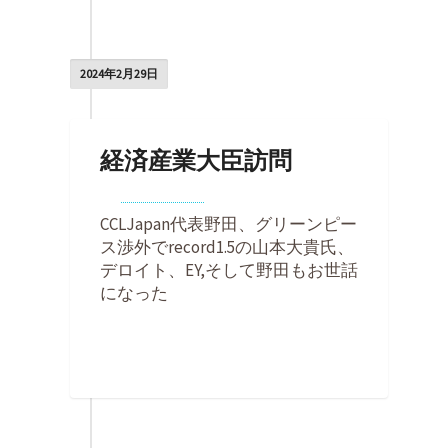
2024年2月29日
経済産業大臣訪問
By
Kohei Noda
on
2024年2月29日
CCLJapan代表野田、グリーンピー
ス渉外でrecord1.5の山本大貴氏、
デロイト、EY,そして野田もお世話
になった
0