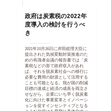
政府は炭素税の2022年
度導入の検討を行うべ
き
By
Kohei Noda
on
2021年12月16日
2021年10月26日に岸田総理大臣に
提出された気候変動対策推進のた
めの有識者会議の報告書では「炭
素税などの形で政府収入があれ
ば、それを脱炭素社会への移行に
必要な費用の財源として活用する
ことも可能となる。我が国の削減
目標の達成と経済の成長を両立さ
せながら、企業にいち早く脱炭素
化に向けた事業変革とイノベーシ
ョンを促すインセンティブとなる