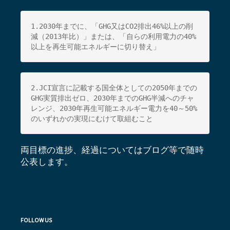
1.2030年までに、「GHG又はCO2排出46%以上の削
減（
2013年比）」または、「自らの利用電力の40%
以上を再生可能エネルギーに切り替え」
2.JCI宣言に記載する国全体としての2050年までの
GHG実質
排出ゼロ、2030年までのGHG半減へのチャ
レンジ、
2030年再生可能エネルギー電力を40～50%
のいずれかの実現にむけて取組むこと
両目標の進捗、経過についてはブログ等で随時
公表します。
FOLLOW US